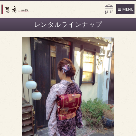
Powe
red b
レンタルラインナップ
y