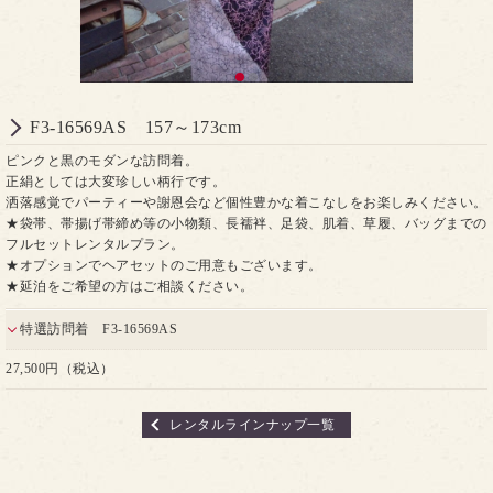
F3-16569AS 157～173cm
ピンクと黒のモダンな訪問着。
正絹としては大変珍しい柄行です。
洒落感覚でパーティーや謝恩会など個性豊かな着こなしをお楽しみください。
★袋帯、帯揚げ帯締め等の小物類、長襦袢、足袋、肌着、草履、バッグまでの
フルセットレンタルプラン。
★オプションでヘアセットのご用意もございます。
★延泊をご希望の方はご相談ください。
特選訪問着 F3-16569AS
27,500円（税込）
レンタルラインナップ一覧