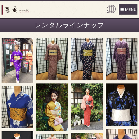
Powe
red b
レンタルラインナップ
y