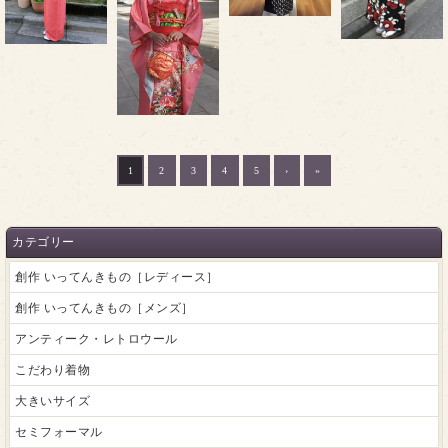
1
2
3
4
5
›
»
カテゴリー
創作 いってんきもの［レディース］
創作 いってんきもの［メンズ］
アンティーク・レトロウール
こだわり着物
大きいサイズ
セミフォーマル