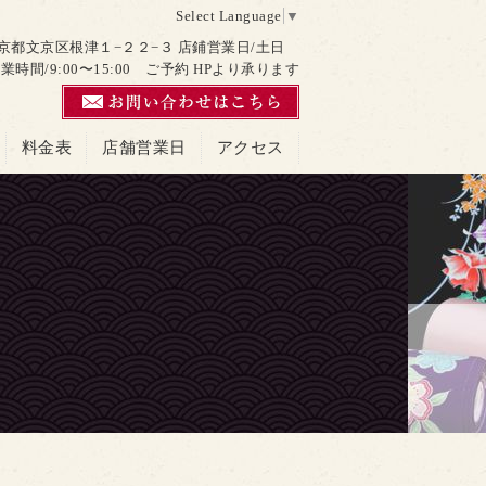
Select Language
▼
1 東京都文京区根津１−２２−３ 店鋪営業日/土日
業時間/9:00〜15:00 ご予約 HPより承ります
料金表
店舗営業日
アクセス
〕