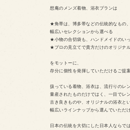
想庵のメンズ着物、浴衣プランは
★角帯は、博多帯などの伝統的なもの
幅広いセレクションから選べる
★小物の合切袋も、ハンドメイドのい
★プロの見立てで貴方だけのオリジナ
をモットーに、
存分に個性を発揮していただけるご提
扱っている着物、浴衣は、流行りのレ
量産されたものだけではく、一目でレ
古き良きものや、オリジナルの浴衣と
幅広いラインナップから選んでいただ
日本の伝統を大切にした日本人ならで