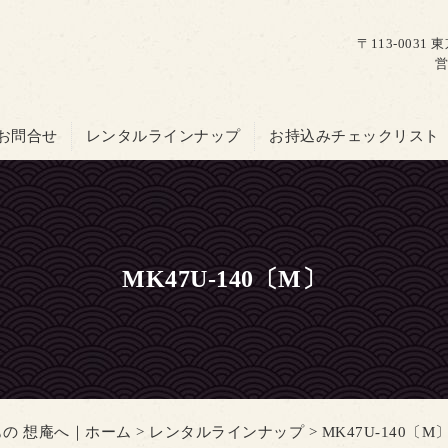
〒113-003
営
お問合せ
レンタルラインナップ
お持込みチェックリスト
MK47U-140〔M〕
の 想庵へ｜ホーム
>
レンタルラインナップ
> MK47U-140〔M