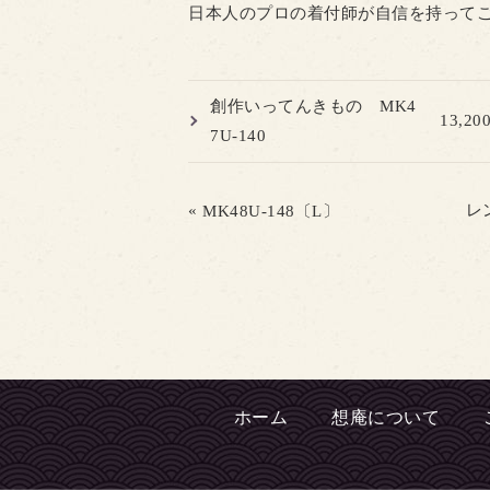
日本人のプロの着付師が自信を持って
創作いってんきもの MK4
13,2
7U-140
«
レ
MK48U-148〔L〕
ホーム
想庵について