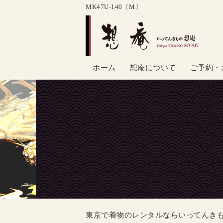
MK47U-140〔M〕
ホーム
想庵について
ご予約・
東京で着物のレンタルならいってんきも