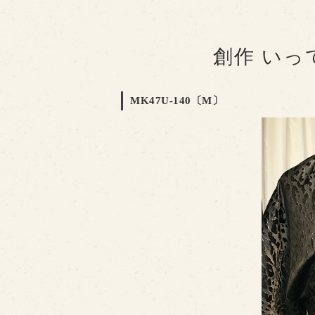
創作 い
MK47U-140〔M〕